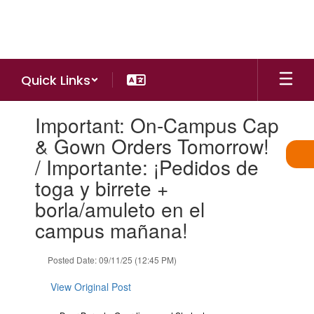
Skip
to
main
content
Quick Links
Contains
Important: On-Campus Cap
1
slides.
& Gown Orders Tomorrow!
Use
/ Importante: ¡Pedidos de
the
next
toga y birrete +
and
borla/amuleto en el
previous
buttons
campus mañana!
to
navigate.
Posted Date: 09/11/25 (12:45 PM)
View Original Post