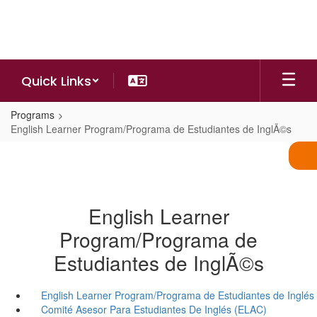
Skip
to
main
content
Quick Links
Programs
English Learner Program/Programa de Estudiantes de InglÃ©s
English Learner
Program/Programa de
Estudiantes de InglÃ©s
English Learner Program/Programa de Estudiantes de Inglés
Comité Asesor Para Estudiantes De Inglés (ELAC)